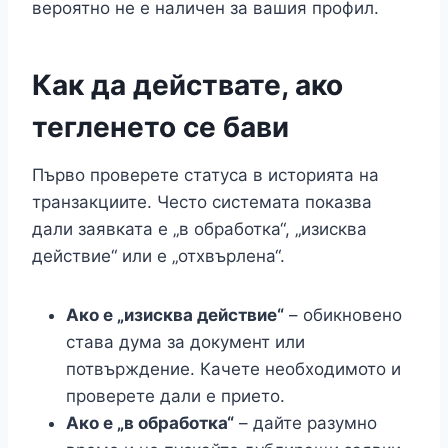
вероятно не е наличен за вашия профил.
Как да действате, ако
тегленето се бави
Първо проверете статуса в историята на
транзакциите. Често системата показва
дали заявката е „в обработка“, „изисква
действие“ или е „отхвърлена“.
Ако е „изисква действие“
– обикновено
става дума за документ или
потвърждение. Качете необходимото и
проверете дали е прието.
Ако е „в обработка“
– дайте разумно