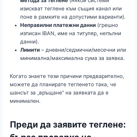
метода за теглене
(някои системи
изискват теглене към същия канал или
поне в рамките на допустими варианти).
Неправилни платежни данни
(грешно
изписан IBAN, име на титуляр, непълни
данни).
Лимити
– дневни/седмични/месечни или
минимална/максимална сума за заявка.
Когато знаете тези причини предварително,
можете да планирате тегленето така, че
шансът за „връщане“ на заявката да е
минимален.
Преди да заявите теглене: