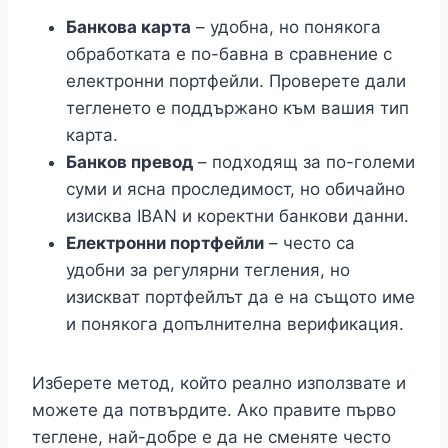
Банкова карта
– удобна, но понякога
обработката е по-бавна в сравнение с
електронни портфейли. Проверете дали
тегленето е поддържано към вашия тип
карта.
Банков превод
– подходящ за по-големи
суми и ясна проследимост, но обичайно
изисква IBAN и коректни банкови данни.
Електронни портфейли
– често са
удобни за регулярни тегления, но
изискват портфейлът да е на същото име
и понякога допълнителна верификация.
Изберете метод, който реално използвате и
можете да потвърдите. Ако правите първо
теглене, най-добре е да не сменяте често