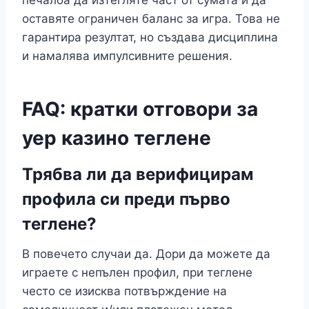
печалба да изтегляте част от сумата и да
оставяте ограничен баланс за игра. Това не
гарантира резултат, но създава дисциплина
и намалява импулсивните решения.
FAQ: кратки отговори за
yep казино теглене
Трябва ли да верифицирам
профила си преди първо
теглене?
В повечето случаи да. Дори да можете да
играете с непълен профил, при теглене
често се изисква потвърждение на