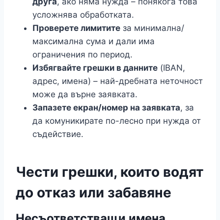
друга
, ако няма нужда – понякога това
усложнява обработката.
Проверете лимитите
за минимална/
максимална сума и дали има
ограничения по период.
Избягвайте грешки в данните
(IBAN,
адрес, имена) – най-дребната неточност
може да върне заявката.
Запазете екран/номер на заявката
, за
да комуникирате по-лесно при нужда от
съдействие.
Чести грешки, които водят
до отказ или забавяне
Несъответстващи имена