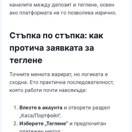
каналите между депозит и теглене, освен
ако платформата не го позволява изрично.
Стъпка по стъпка: как
протича заявката за
теглене
Точните менюта варират, но логиката е
сходна. Ето практична последователност,
която работи почти навсякъде:
Влезте в акаунта
и отворете раздел
„Каса/Портфейл“.
Изберете „Теглене“
и предпочитан
платежен метод.