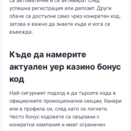
са автоматични и се активират след
успешна регистрация или депозит. Други
обаче са достъпни само чрез конкретен код,
затова е важно да знаете къде и кога се
въвежда.
Къде да намерите
актуален yep казино бонус
код
Най-сигурният подход е да търсите кода в
официалните промоционални секции, банери
или в профила си, след като се логнете.
Често бонус кодовете са свързани с
конкретна кампания и имат ограничен