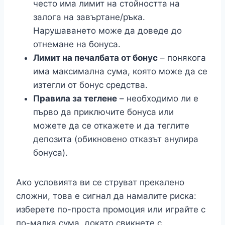
често има лимит на стойността на
залога на завъртане/ръка.
Нарушаването може да доведе до
отнемане на бонуса.
Лимит на печалбата от бонус
– понякога
има максимална сума, която може да се
изтегли от бонус средства.
Правила за теглене
– необходимо ли е
първо да приключите бонуса или
можете да се откажете и да теглите
депозита (обикновено отказът анулира
бонуса).
Ако условията ви се струват прекалено
сложни, това е сигнал да намалите риска:
изберете по-проста промоция или играйте с
по-малка сума, докато свикнете с