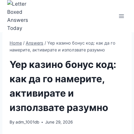
Skip
to
content
Home
/
Answers
/
Yep казино бонус код: как да го
намерите, активирате и използвате разумно
Yep казино бонус код:
как да го намерите,
активирате и
използвате разумно
By
adm_1001db
June 29, 2026