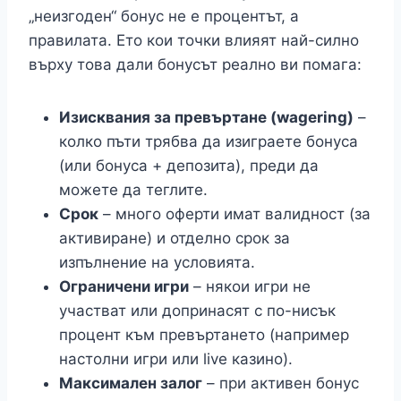
„неизгоден“ бонус не е процентът, а
правилата. Ето кои точки влияят най-силно
върху това дали бонусът реално ви помага:
Изисквания за превъртане (wagering)
–
колко пъти трябва да изиграете бонуса
(или бонуса + депозита), преди да
можете да теглите.
Срок
– много оферти имат валидност (за
активиране) и отделно срок за
изпълнение на условията.
Ограничени игри
– някои игри не
участват или допринасят с по-нисък
процент към превъртането (например
настолни игри или live казино).
Максимален залог
– при активен бонус