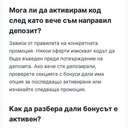
Мога ли да активирам код
след като вече съм направил
депозит?
Зависи от правилата на конкретната
промоция. Някои оферти изискват кодът да
бъде въведен преди потвърждение на
депозита. Ако вече сте депозирали,
проверете секцията с бонуси дали има
опция за последващо активиране или
изчакайте следваща промоция.
Как да разбера дали бонусът е
активен?