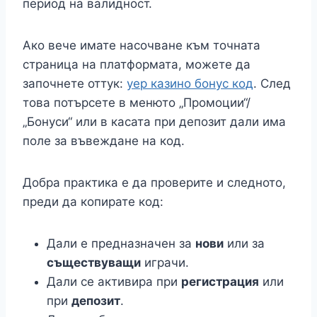
период на валидност.
Ако вече имате насочване към точната
страница на платформата, можете да
започнете оттук:
yep казино бонус код
. След
това потърсете в менюто „Промоции“/
„Бонуси“ или в касата при депозит дали има
поле за въвеждане на код.
Добра практика е да проверите и следното,
преди да копирате код:
Дали е предназначен за
нови
или за
съществуващи
играчи.
Дали се активира при
регистрация
или
при
депозит
.