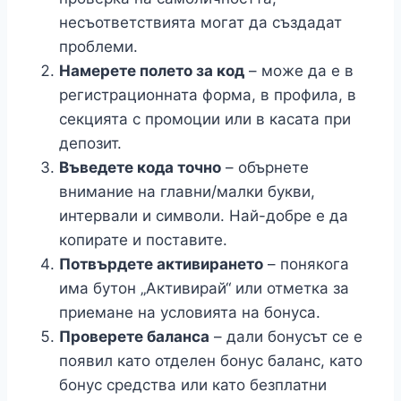
несъответствията могат да създадат
проблеми.
Намерете полето за код
– може да е в
регистрационната форма, в профила, в
секцията с промоции или в касата при
депозит.
Въведете кода точно
– обърнете
внимание на главни/малки букви,
интервали и символи. Най-добре е да
копирате и поставите.
Потвърдете активирането
– понякога
има бутон „Активирай“ или отметка за
приемане на условията на бонуса.
Проверете баланса
– дали бонусът се е
появил като отделен бонус баланс, като
бонус средства или като безплатни