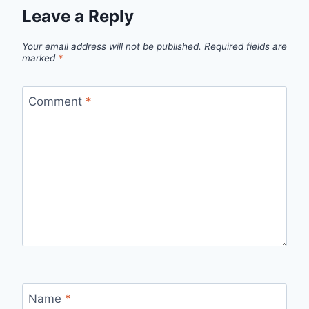
Leave a Reply
Your email address will not be published.
Required fields are
marked
*
Comment
*
Name
*