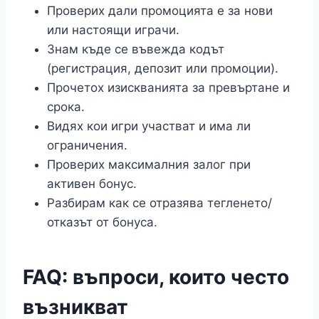
Проверих дали промоцията е за нови
или настоящи играчи.
Знам къде се въвежда кодът
(регистрация, депозит или промоции).
Прочетох изискванията за превъртане и
срока.
Видях кои игри участват и има ли
ограничения.
Проверих максималния залог при
активен бонус.
Разбирам как се отразява тегленето/
отказът от бонуса.
FAQ: въпроси, които често
възникват